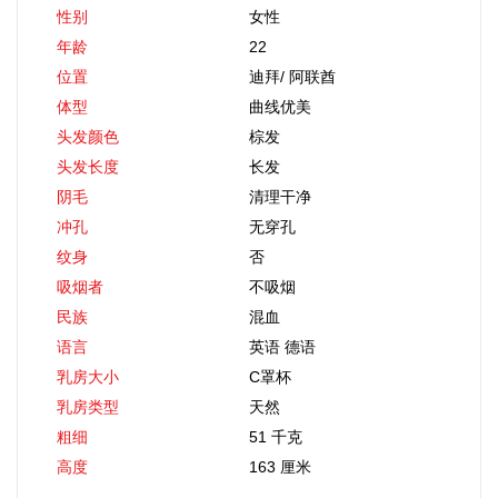
性别
女性
年龄
22
位置
迪拜
/
阿联酋
体型
曲线优美
头发颜色
棕发
头发长度
长发
阴毛
清理干净
冲孔
无穿孔
纹身
否
吸烟者
不吸烟
民族
混血
语言
英语 德语
乳房大小
C罩杯
乳房类型
天然
粗细
51 千克
高度
163 厘米