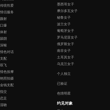
墨西哥女子
传统性爱
摩尔多瓦女子
情侣服务
秘鲁女子
颜射
波兰女子
口爆
葡萄牙女子
体射
罗马尼亚女子
舔阴
俄罗斯女子
深喉
南非女子
情色对话
土耳其女子
支配
乌克兰女子
双飞
情色按摩
个人独立
艳照拍摄
已验证
金钱支配
指交
色情明星
恋足
约见对象
湿吻