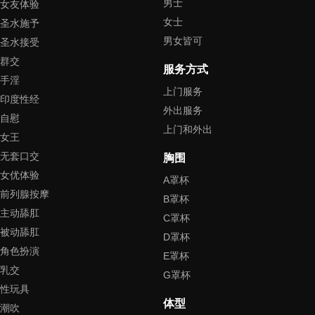
男士
女友体验
女士
圣水施予
男女皆可
圣水接受
群交
服务方式
手淫
上门服务
印度性经
外出服务
自慰
上门和外出
女王
无套口交
胸围
女优体验
A罩杯
前列腺按摩
B罩杯
主动舔肛
C罩杯
被动舔肛
D罩杯
角色扮演
E罩杯
乳交
G罩杯
性玩具
体型
潮吹