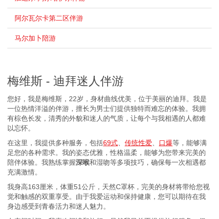
阿尔瓦尔卡第二区伴游
马尔加卜陪游
梅维斯 - 迪拜迷人伴游
您好，我是梅维斯，22岁，身材曲线优美，位于美丽的迪拜。我是
一位热情洋溢的伴游，擅长为男士们提供独特而难忘的体验。我拥
有棕色长发，清秀的外貌和迷人的气质，让每个与我相遇的人都难
以忘怀。
在这里，我提供多种服务，包括
69式
、
传统性爱
、
口爆
等，能够满
足您的各种需求。我的姿态优雅，性格温柔，能够为您带来完美的
陪伴体验。我熟练掌握
深喉
和
湿吻
等多项技巧，确保每一次相遇都
充满激情。
我身高163厘米，体重51公斤，天然C罩杯，完美的身材将带给您视
觉和触感的双重享受。由于我爱运动和保持健康，您可以期待在我
身边感受到青春活力和迷人魅力。