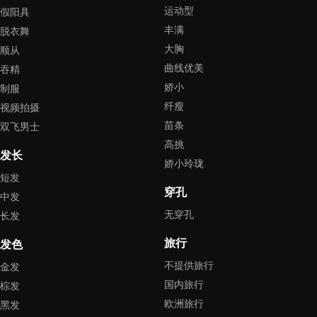
运动型
假阳具
丰满
脱衣舞
大胸
顺从
曲线优美
吞精
娇小
制服
纤瘦
视频拍摄
苗条
双飞男士
高挑
发长
娇小玲珑
短发
穿孔
中发
无穿孔
长发
旅行
发色
不提供旅行
金发
国内旅行
棕发
欧洲旅行
黑发