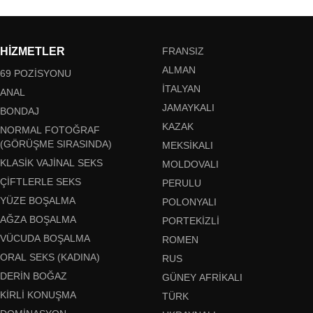
HIZMETLER
FRANSIZ
ALMAN
69 POZISYONU
İTALYAN
ANAL
JAMAYKALI
BONDAJ
KAZAK
NORMAL FOTOĞRAF
(GÖRÜŞME SIRASINDA)
MEKSIKALI
KLASIK VAJINAL SEKS
MOLDOVALI
ÇIFTLERLE SEKS
PERULU
YÜZE BOŞALMA
POLONYALI
AĞZA BOŞALMA
PORTEKIZLI
VÜCUDA BOŞALMA
ROMEN
ORAL SEKS (KADINA)
RUS
DERIN BOĞAZ
GÜNEY AFRIKALI
KIRLI KONUŞMA
TÜRK