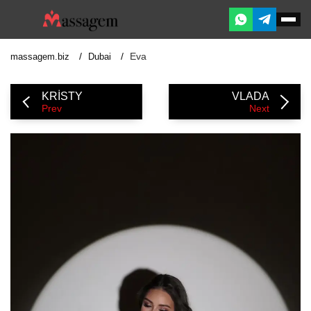
Eva
massagem.biz
Dubai
KRISTY
VLADA
Prev
Next