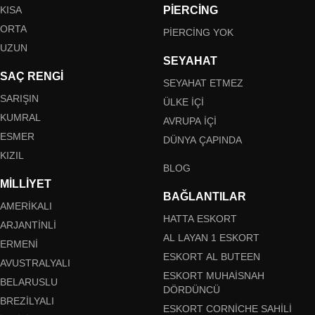
KISA
PIERCING
ORTA
PIERCING YOK
UZUN
SEYAHAT
SAÇ RENGI
SEYAHAT ETMEZ
SARIŞIN
ÜLKE IÇI
KUMRAL
AVRUPA IÇI
ESMER
DÜNYA ÇAPINDA
KIZIL
BLOG
MILLIYET
BAĞLANTILAR
AMERIKALI
HATTA ESKORT
ARJANTINLI
AL LAYAN 1 ESKORT
ERMENI
ESKORT AL BUTEEN
AVUSTRALYALI
ESKORT MUHAISNAH
BELARUSLU
DÖRDÜNCÜ
BREZILYALI
ESKORT CORNICHE SAHILI