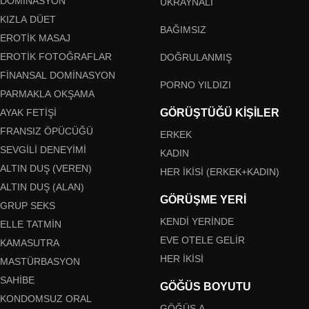
DOMINASYON
UKRAYNALI
KIZLA DÜET
BAĞIMSIZ
EROTIK MASAJ
EROTIK FOTOĞRAFLAR
DOĞRULANMIŞ
FINANSAL DOMINASYON
PORNO YILDIZI
PARMAKLA OKŞAMA
AYAK FETIŞI
GÖRÜŞTÜĞÜ KIŞILER
FRANSIZ ÖPÜCÜĞÜ
ERKEK
SEVGILI DENEYIMI
KADIN
ALTIN DUŞ (VEREN)
HER IKISI (ERKEK+KADIN)
ALTIN DUŞ (ALAN)
GÖRÜŞME YERI
GRUP SEKS
KENDI YERINDE
ELLE TATMIN
EVE OTELE GELIR
KAMASUTRA
HER IKISI
MASTÜRBASYON
SAHIBE
GÖĞÜS BOYUTU
KONDOMSUZ ORAL
GÖĞÜS A