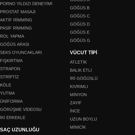
PORNO YILDIZI DENEYIMI
GÖĞÜS B
PROSTAT MASAJI
GÖĞÜS C
AKTIF RIMMING
GÖĞÜS D
PASIF RIMMING
GÖĞÜS E
ROL YAPMA
GÖĞÜS G
GÖĞÜS ARASI
SEKS OYUNCAKLARI
VÜCUT TIPI
FIŞKIRTMA
ATLETIK
STRAPON
BALIK ETLI
STRIPTIZ
İRI GÖĞÜSLÜ
KÖLE
KIVRIMLI
YUTMA
MINYON
ÜNIFORMA
ZAYIF
GÖRÜŞME VIDEOSU
İNCE
İKI ERKEKLE
UZUN BOYLU
MINICIK
SAÇ UZUNLUĞU