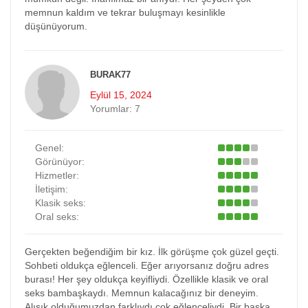
memnun kaldım ve tekrar buluşmayı kesinlikle
düşünüyorum.
BURAK77
Eylül 15, 2024
Yorumlar:
7
Genel:
Görünüyor:
Hizmetler:
İletişim:
Klasik seks:
Oral seks:
Gerçekten beğendiğim bir kız. İlk görüşme çok güzel geçti.
Sohbeti oldukça eğlenceli. Eğer arıyorsanız doğru adres
burası! Her şey oldukça keyifliydi. Özellikle klasik ve oral
seks bambaşkaydı. Memnun kalacağınız bir deneyim.
Alışık olduğumuzdan farklıydı çok eğlenceliydi. Bir başka