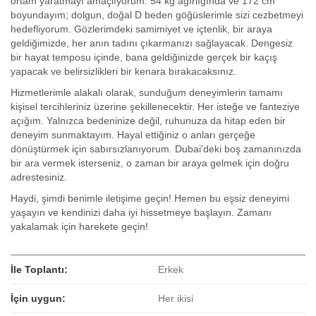
ortam yaratmayı amaçlıyorum. 54 kg ağırlığında ve 172 cm
boyundayım; dolgun, doğal D beden göğüslerimle sizi cezbetmeyi
hedefliyorum. Gözlerimdeki samimiyet ve içtenlik, bir araya
geldiğimizde, her anın tadını çıkarmanızı sağlayacak. Dengesiz
bir hayat temposu içinde, bana geldiğinizde gerçek bir kaçış
yapacak ve belirsizlikleri bir kenara bırakacaksınız.
Hizmetlerimle alakalı olarak, sunduğum deneyimlerin tamamı
kişisel tercihleriniz üzerine şekillenecektir. Her isteğe ve fanteziye
açığım. Yalnızca bedeninize değil, ruhunuza da hitap eden bir
deneyim sunmaktayım. Hayal ettiğiniz o anları gerçeğe
dönüştürmek için sabırsızlanıyorum. Dubai'deki boş zamanınızda
bir ara vermek isterseniz, o zaman bir araya gelmek için doğru
adrestesiniz.
Haydi, şimdi benimle iletişime geçin! Hemen bu eşsiz deneyimi
yaşayın ve kendinizi daha iyi hissetmeye başlayın. Zamanı
yakalamak için harekete geçin!
İle Toplantı:
Erkek
İçin uygun:
Her ikisi