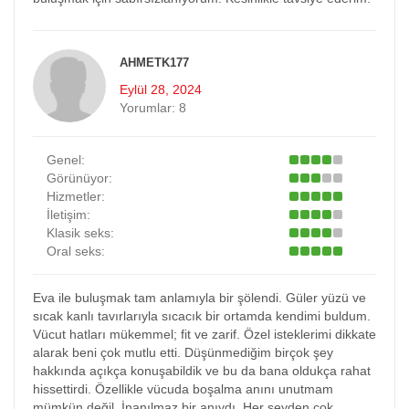
AHMETK177
Eylül 28, 2024
Yorumlar:
8
Genel:
Görünüyor:
Hizmetler:
İletişim:
Klasik seks:
Oral seks:
Eva ile buluşmak tam anlamıyla bir şölendi. Güler yüzü ve
sıcak kanlı tavırlarıyla sıcacık bir ortamda kendimi buldum.
Vücut hatları mükemmel; fit ve zarif. Özel isteklerimi dikkate
alarak beni çok mutlu etti. Düşünmediğim birçok şey
hakkında açıkça konuşabildik ve bu da bana oldukça rahat
hissettirdi. Özellikle vücuda boşalma anını unutmam
mümkün değil. İnanılmaz bir anıydı. Her şeyden çok