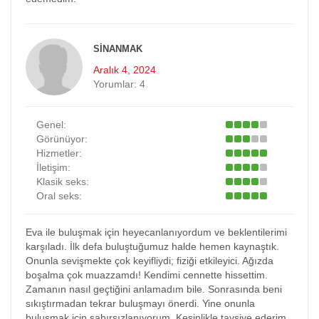
SINANMAK
Aralık 4, 2024
Yorumlar:
4
Genel:
Görünüyor:
Hizmetler:
İletişim:
Klasik seks:
Oral seks:
Eva ile buluşmak için heyecanlanıyordum ve beklentilerimi
karşıladı. İlk defa buluştuğumuz halde hemen kaynaştık.
Onunla sevişmekte çok keyifliydi; fiziği etkileyici. Ağızda
boşalma çok muazzamdı! Kendimi cennette hissettim.
Zamanın nasıl geçtiğini anlamadım bile. Sonrasında beni
sıkıştırmadan tekrar buluşmayı önerdi. Yine onunla
buluşmak için sabırsızlanıyorum. Kesinlikle tavsiye ederim.