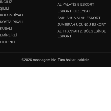
İNGILIZ
AL YALAYIS 5 ESKORT
ŞILILI
ESKORT KUZEYBATI
KOLOMBIYALI
SAIH SHUA'ALAH ESKORT
KOSTA RIKALI
JUMEIRAH ÜÇÜNCÜ ESKORT
KÜBALI
AL THANYAH 2. BÖLGESINDE
EMIRLIKLI
ESKORT
FILIPINLI
©2026 massagem.biz. Tüm hakları saklıdır.