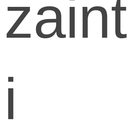
zain
i