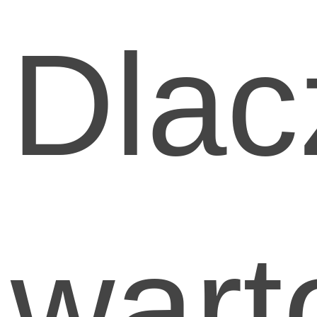
Dlac
wart