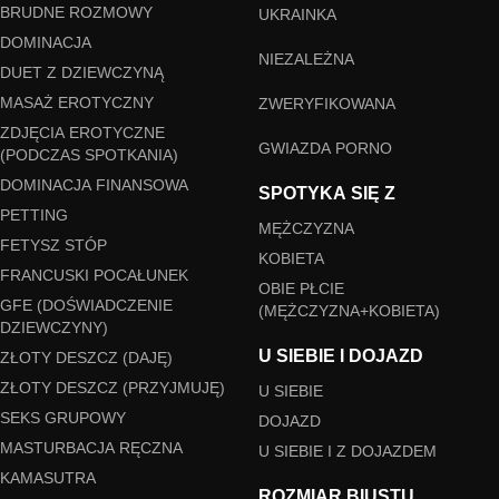
BRUDNE ROZMOWY
UKRAINKA
DOMINACJA
NIEZALEŻNA
DUET Z DZIEWCZYNĄ
MASAŻ EROTYCZNY
ZWERYFIKOWANA
ZDJĘCIA EROTYCZNE
GWIAZDA PORNO
(PODCZAS SPOTKANIA)
DOMINACJA FINANSOWA
SPOTYKA SIĘ Z
PETTING
MĘŻCZYZNA
FETYSZ STÓP
KOBIETA
FRANCUSKI POCAŁUNEK
OBIE PŁCIE
GFE (DOŚWIADCZENIE
(MĘŻCZYZNA+KOBIETA)
DZIEWCZYNY)
U SIEBIE I DOJAZD
ZŁOTY DESZCZ (DAJĘ)
ZŁOTY DESZCZ (PRZYJMUJĘ)
U SIEBIE
SEKS GRUPOWY
DOJAZD
MASTURBACJA RĘCZNA
U SIEBIE I Z DOJAZDEM
KAMASUTRA
ROZMIAR BIUSTU