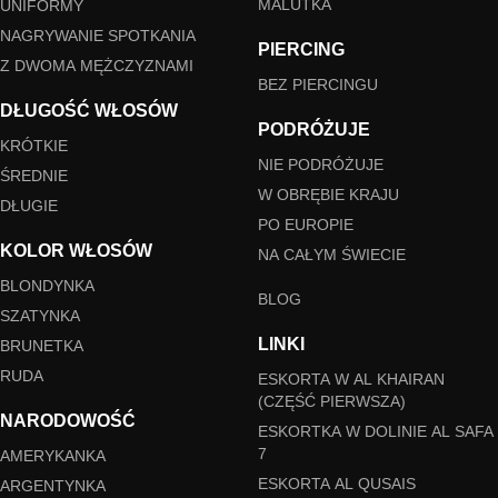
MALUTKA
UNIFORMY
NAGRYWANIE SPOTKANIA
PIERCING
Z DWOMA MĘŻCZYZNAMI
BEZ PIERCINGU
DŁUGOŚĆ WŁOSÓW
PODRÓŻUJE
KRÓTKIE
NIE PODRÓŻUJE
ŚREDNIE
W OBRĘBIE KRAJU
DŁUGIE
PO EUROPIE
KOLOR WŁOSÓW
NA CAŁYM ŚWIECIE
BLONDYNKA
BLOG
SZATYNKA
LINKI
BRUNETKA
RUDA
ESKORTA W AL KHAIRAN
(CZĘŚĆ PIERWSZA)
NARODOWOŚĆ
ESKORTKA W DOLINIE AL SAFA
7
AMERYKANKA
ESKORTA AL QUSAIS
ARGENTYNKA