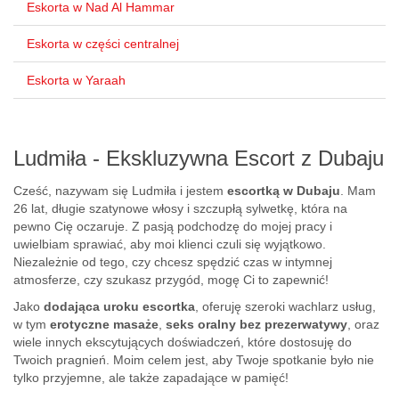
Eskorta w Nad Al Hammar
Eskorta w części centralnej
Eskorta w Yaraah
Ludmiła - Ekskluzywna Escort z Dubaju
Cześć, nazywam się Ludmiła i jestem
escortką w Dubaju
. Mam
26 lat, długie szatynowe włosy i szczupłą sylwetkę, która na
pewno Cię oczaruje. Z pasją podchodzę do mojej pracy i
uwielbiam sprawiać, aby moi klienci czuli się wyjątkowo.
Niezależnie od tego, czy chcesz spędzić czas w intymnej
atmosferze, czy szukasz przygód, mogę Ci to zapewnić!
Jako
dodająca uroku escortka
, oferuję szeroki wachlarz usług,
w tym
erotyczne masaże
,
seks oralny bez prezerwatywy
, oraz
wiele innych ekscytujących doświadczeń, które dostosuję do
Twoich pragnień. Moim celem jest, aby Twoje spotkanie było nie
tylko przyjemne, ale także zapadające w pamięć!