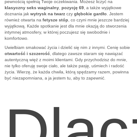
pewnością spełnią Twoje oczekiwania. Możesz liczyć na
klasyczny seks waginalny
,
pozycję 69
, a także wyjątkowe
doznania jak
wytrysk na twarz
czy
głębokie gardło
. Jestem
również otwarta na
fetysze stóp
, co czyni mnie jeszcze bardziej
wyjątkową. Każde spotkanie jest dla mnie okazją do stworzenia
intymnej atmosfery, w której poczujesz się swobodnie i
komfortowo.
Uwielbiam smakować życia i dzielić się nim z innymi. Cenię sobie
otwartość i szczerość
, dlatego zawsze staram się nawiązać
autentyczną więź z moimi klientami. Gdy przychodzisz do mnie,
nie tylko oferuję swoje ciało, ale także pasję, uśmiech i radość
życia. Wierzę, że każda chwila, którą spędzamy razem, powinna
być niezapomniana, a ja jestem tu, aby to zapewnić.
Dlac