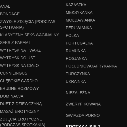
KAZASZKA
ANAL
MEKSYKANKA
BONDAGE
MOŁDAWIANKA
ZWYKŁE ZDJĘCIA (PODCZAS
SPOTKANIA)
PERUWIANKA
KLASYCZNY SEKS WAGINALNY
POLKA
SEKS Z PARAMI
PORTUGALKA
WYTRYSK NA TWARZ
RUMUNKA
WYTRYSK DO UST
ROSJANKA
WYTRYSK NA CIAŁO
POŁUDNIOWOAFRYKANKA
CUNNILINGUS
TURCZYNKA
GŁĘBOKIE GARDŁO
UKRAINKA
BRUDNE ROZMOWY
NIEZALEŻNA
DOMINACJA
DUET Z DZIEWCZYNĄ
ZWERYFIKOWANA
MASAŻ EROTYCZNY
GWIAZDA PORNO
ZDJĘCIA EROTYCZNE
(PODCZAS SPOTKANIA)
SPOTYKA SIĘ Z