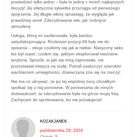
powiedzieć tylko jedno – była to jedna z moich najlepszych
decyzji! Jej atletyczna sylwetka przyciąga od pierwszego
spojrzenia. Jej długie włosy sprawiają, że wygląda jak
prawdziwy anioł. Zdecydowanie wie, jak rozkręcić
atmosferę.
Usługa, którą mi zaoferowała, była bardzo
satysfakcjonująca. Rozkosze pozycji 69 były nie do
opisania – oboje czuliśmy się jak w niebie. Klasyczny seks
też był super, czułem się, jakbym eksplorował nieznane
terytoria. Sposób, w jaki się mną zajmowała, nie
pozostawiał miejsca na nudę. Potrafi zaskoczyć szerokim
wachlarzem umiejętności, dziewczyna zna się na rzeczy!
Nie ma co ukrywać, że po tej wspólnej nocy chciałbym
spotkać się z nią ponownie. W porównaniu do innych
doświadczeń, ta zdecydowanie była na górze mojej listy.
Zachęcam do spróbowania, bo nie pożałujecie!
KOZAKJANEK
października 29, 2024
Opinie:
9