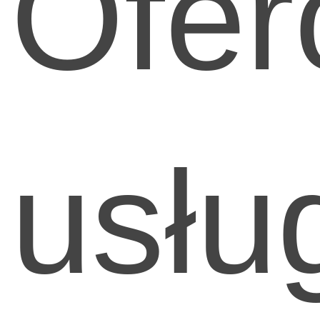
Ofe
usłu