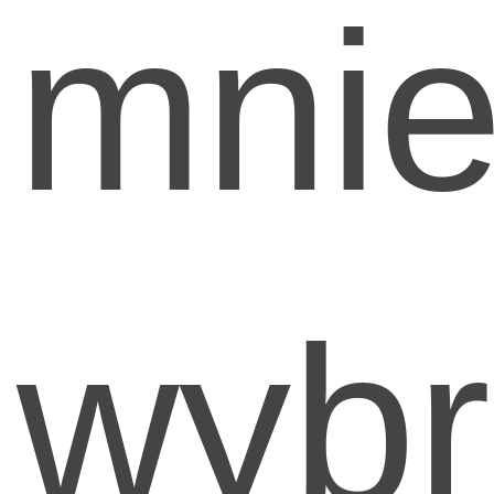
mni
wyb