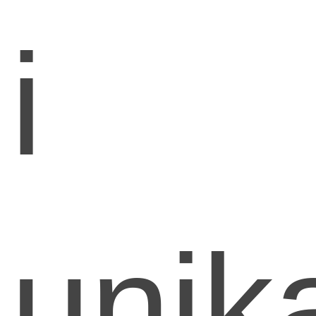
i
unik