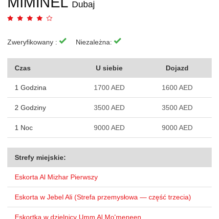
MIMINEL
Dubaj
Zweryfikowany :
Niezależna:
Czas
U siebie
Dojazd
1 Godzina
1700 AED
1600 AED
2 Godziny
3500 AED
3500 AED
1 Noc
9000 AED
9000 AED
Strefy miejskie:
Eskorta Al Mizhar Pierwszy
Eskorta w Jebel Ali (Strefa przemysłowa — część trzecia)
Eskortka w dzielnicy Umm Al Mo'meneen