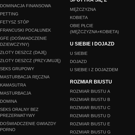
DOMINACJA FINANSOWA
MĘŻCZYZNA
PETTING
KOBIETA
FETYSZ STÓP
OBIE PŁCIE
FRANCUSKI POCAŁUNEK
(MĘŻCZYZNA+KOBIETA)
GFE (DOŚWIADCZENIE
U SIEBIE I DOJAZD
DZIEWCZYNY)
ZŁOTY DESZCZ (DAJĘ)
U SIEBIE
ZŁOTY DESZCZ (PRZYJMUJĘ)
DOJAZD
SEKS GRUPOWY
U SIEBIE I Z DOJAZDEM
MASTURBACJA RĘCZNA
ROZMIAR BIUSTU
KAMASUTRA
ROZMIAR BIUSTU A
MASTURBACJA
ROZMIAR BIUSTU B
DOMINA
ROZMIAR BIUSTU C
SEKS ORALNY BEZ
PREZERWATYWY
ROZMIAR BIUSTU D
DOŚWIADCZENIE GWIAZDY
ROZMIAR BIUSTU E
PORNO
ROZMIAR BIUSTU G