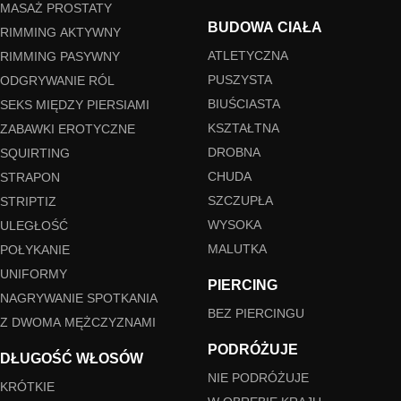
MASAŻ PROSTATY
BUDOWA CIAŁA
RIMMING AKTYWNY
ATLETYCZNA
RIMMING PASYWNY
PUSZYSTA
ODGRYWANIE RÓL
BIUŚCIASTA
SEKS MIĘDZY PIERSIAMI
KSZTAŁTNA
ZABAWKI EROTYCZNE
DROBNA
SQUIRTING
CHUDA
STRAPON
SZCZUPŁA
STRIPTIZ
WYSOKA
ULEGŁOŚĆ
MALUTKA
POŁYKANIE
UNIFORMY
PIERCING
NAGRYWANIE SPOTKANIA
BEZ PIERCINGU
Z DWOMA MĘŻCZYZNAMI
PODRÓŻUJE
DŁUGOŚĆ WŁOSÓW
NIE PODRÓŻUJE
KRÓTKIE