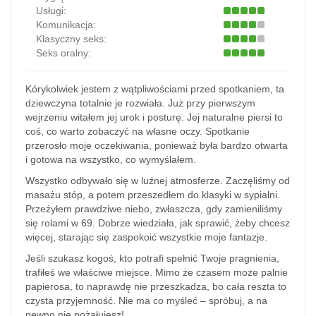
Usługi:
Komunikacja:
Klasyczny seks:
Seks oralny:
Kórykolwiek jestem z wątpliwościami przed spotkaniem, ta
dziewczyna totalnie je rozwiała. Już przy pierwszym
wejrzeniu witałem jej urok i posturę. Jej naturalne piersi to
coś, co warto zobaczyć na własne oczy. Spotkanie
przerosło moje oczekiwania, ponieważ była bardzo otwarta
i gotowa na wszystko, co wymyślałem.
Wszystko odbywało się w luźnej atmosferze. Zaczęliśmy od
masażu stóp, a potem przeszedłem do klasyki w sypialni.
Przeżyłem prawdziwe niebo, zwłaszcza, gdy zamieniliśmy
się rolami w 69. Dobrze wiedziała, jak sprawić, żeby chcesz
więcej, starając się zaspokoić wszystkie moje fantazje.
Jeśli szukasz kogoś, kto potrafi spełnić Twoje pragnienia,
trafiłeś we właściwe miejsce. Mimo że czasem może palnie
papierosa, to naprawdę nie przeszkadza, bo cała reszta to
czysta przyjemność. Nie ma co myśleć – spróbuj, a na
pewno nie pożałujesz!