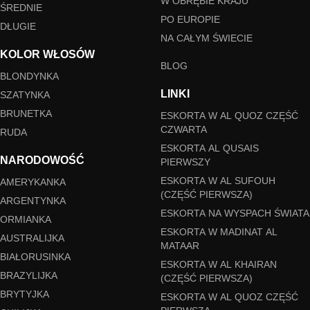
W OBRĘBIE KRAJU
ŚREDNIE
PO EUROPIE
DŁUGIE
NA CAŁYM ŚWIECIE
KOLOR WŁOSÓW
BLOG
BLONDYNKA
LINKI
SZATYNKA
BRUNETKA
ESKORTA W AL QUOZ CZĘŚĆ
CZWARTA
RUDA
ESKORTA AL QUSAIS
NARODOWOŚĆ
PIERWSZY
ESKORTA W AL SUFOUH
AMERYKANKA
(CZĘŚĆ PIERWSZA)
ARGENTYNKA
ESKORTA NA WYSPACH ŚWIATA
ORMIANKA
ESKORTA W MADINAT AL
AUSTRALIJKA
MATAAR
BIAŁORUSINKA
ESKORTA W AL KHAIRAN
BRAZYLIJKA
(CZĘŚĆ PIERWSZA)
BRYTYJKA
ESKORTA W AL QUOZ CZĘŚĆ