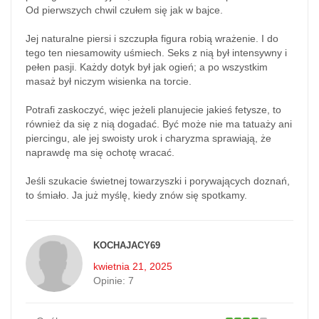
Od pierwszych chwil czułem się jak w bajce.
Jej naturalne piersi i szczupła figura robią wrażenie. I do
tego ten niesamowity uśmiech. Seks z nią był intensywny i
pełen pasji. Każdy dotyk był jak ogień; a po wszystkim
masaż był niczym wisienka na torcie.
Potrafi zaskoczyć, więc jeżeli planujecie jakieś fetysze, to
również da się z nią dogadać. Być może nie ma tatuaży ani
piercingu, ale jej swoisty urok i charyzma sprawiają, że
naprawdę ma się ochotę wracać.
Jeśli szukacie świetnej towarzyszki i porywających doznań,
to śmiało. Ja już myślę, kiedy znów się spotkamy.
KOCHAJACY69
kwietnia 21, 2025
Opinie:
7