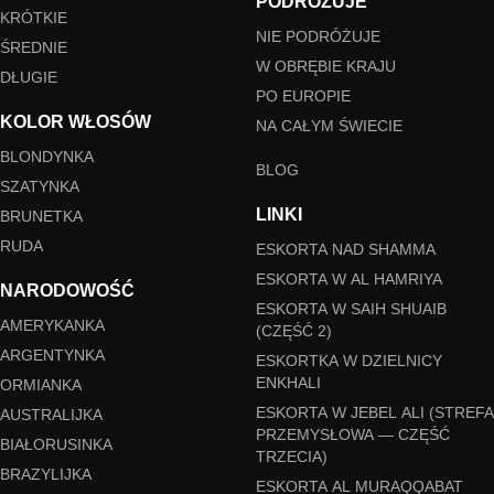
PODRÓŻUJE
KRÓTKIE
NIE PODRÓŻUJE
ŚREDNIE
W OBRĘBIE KRAJU
DŁUGIE
PO EUROPIE
KOLOR WŁOSÓW
NA CAŁYM ŚWIECIE
BLONDYNKA
BLOG
SZATYNKA
LINKI
BRUNETKA
RUDA
ESKORTA NAD SHAMMA
ESKORTA W AL HAMRIYA
NARODOWOŚĆ
ESKORTA W SAIH SHUAIB
AMERYKANKA
(CZĘŚĆ 2)
ARGENTYNKA
ESKORTKA W DZIELNICY
ENKHALI
ORMIANKA
ESKORTA W JEBEL ALI (STREFA
AUSTRALIJKA
PRZEMYSŁOWA — CZĘŚĆ
BIAŁORUSINKA
TRZECIA)
BRAZYLIJKA
ESKORTA AL MURAQQABAT