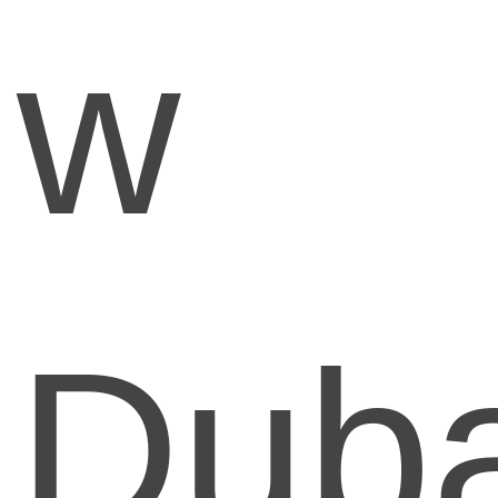
w
Duba