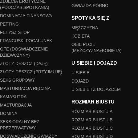
ZDJĘCIA EROTYCZNE
GWIAZDA PORNO
(PODCZAS SPOTKANIA)
DOMINACJA FINANSOWA
SPOTYKA SIĘ Z
PETTING
MĘŻCZYZNA
FETYSZ STÓP
KOBIETA
FRANCUSKI POCAŁUNEK
OBIE PŁCIE
GFE (DOŚWIADCZENIE
(MĘŻCZYZNA+KOBIETA)
DZIEWCZYNY)
U SIEBIE I DOJAZD
ZŁOTY DESZCZ (DAJĘ)
ZŁOTY DESZCZ (PRZYJMUJĘ)
U SIEBIE
SEKS GRUPOWY
DOJAZD
MASTURBACJA RĘCZNA
U SIEBIE I Z DOJAZDEM
KAMASUTRA
ROZMIAR BIUSTU
MASTURBACJA
ROZMIAR BIUSTU A
DOMINA
ROZMIAR BIUSTU B
SEKS ORALNY BEZ
PREZERWATYWY
ROZMIAR BIUSTU C
DOŚWIADCZENIE GWIAZDY
ROZMIAR BIUSTU D