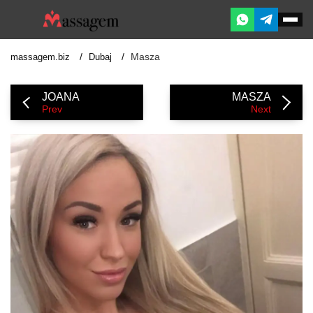
Masza
massagem.biz
Dubaj
JOANA
MASZA
Prev
Next