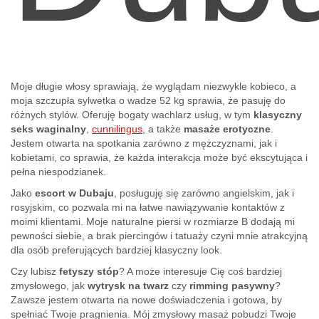
Moje długie włosy sprawiają, że wyglądam niezwykle kobieco, a
moja szczupła sylwetka o wadze 52 kg sprawia, że pasuję do
różnych stylów. Oferuję bogaty wachlarz usług, w tym
klasyczny
seks waginalny
,
cunnilingus
, a także
masaże erotyczne
.
Jestem otwarta na spotkania zarówno z mężczyznami, jak i
kobietami, co sprawia, że każda interakcja może być ekscytująca i
pełna niespodzianek.
Jako
escort w Dubaju
, posługuję się zarówno angielskim, jak i
rosyjskim, co pozwala mi na łatwe nawiązywanie kontaktów z
moimi klientami. Moje naturalne piersi w rozmiarze B dodają mi
pewności siebie, a brak piercingów i tatuaży czyni mnie atrakcyjną
dla osób preferujących bardziej klasyczny look.
Czy lubisz
fetyszy stóp
? A może interesuje Cię coś bardziej
zmysłowego, jak
wytrysk na twarz
czy
rimming pasywny
?
Zawsze jestem otwarta na nowe doświadczenia i gotowa, by
spełniać Twoje pragnienia. Mój zmysłowy masaż pobudzi Twoje