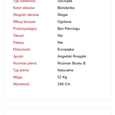
Typ nadwozia
Szczupła
Kolor włosów
Blondynka
Długość włosów
Długie
Włosy łonowe
Ogolona
Przeszywający
Bez Piercingu
Tatuaż
Nie
Palący
Nie
Etniczność
Europejka
Języki
Angielski Rosyjski
Rozmiar piersi
Rozmiar Biustu B
Typ piersi
Naturalne
Waga
52 Kg
Wysokość
168 Cm