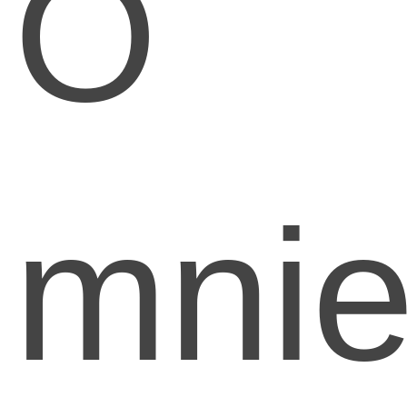
O
mni