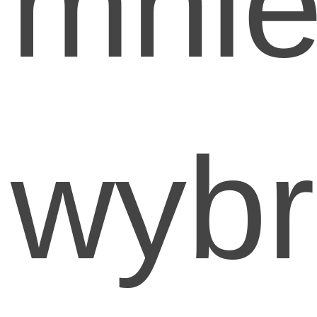
mni
wyb