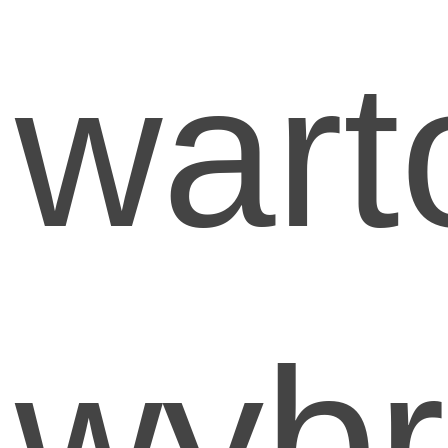
wart
wybr