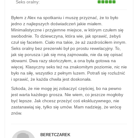
Seks oralny:
Byłem z Alex na spotkaniu i muszę przyznać, że to było
jedno z najlepszych doświadczeń jakie miałem.
Minimalistyczne i przyjemne miejsce, w którym czułem się
swobodnie. To dziewczyna, która wie, jak sprawić, żebyś
czuł się facetem. Ciało ma takie, że aż zazdrościłem innym.
Seks oralny bez prezerwki był po prostu rewelacyjny. To,
jak się porusza i jak się mną zajmowała, nie da się opisać
słowami. Dwa razy skończyłem, a ona była gotowa na
więcej. Klasyczny seks też na znakomitym poziomie, nic nie
było na siłę, wszystko z pełnym luzem. Potrafi się rozluźnić
i sprawić, że każda chwila jest doskonała.
Szkoda, że nie mogę jej zobaczyć częściej, bo na pewno
jest warta każdego grosza. Nie wiem, co jeszcze mogłoby
być lepsze. Jak chcesz przeżyć coś ekskluzywnego, nie
zastanawiaj się, tylko się umów. Mam nadzieję, że wrócę
znów.
BERETCZAREK