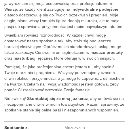
ja wyróżniam się moją osobowością oraz profesjonalizmem.
Wierzę, że każdy klient zasługuje na
indywidualne podejście
,
dlatego dostosowuję się do Twoich oczekiwań i pragnień. Moje
długie, blond włosy i smukła figura dodają mi uroku, ale to moja
pasja do sprawiania przyjemności jest moim największym atutem.
Uwielbiam również różnorodność. W każdej chwili mogę
dostosować nasze spotkanie tak, aby stało się ono jeszcze
bardziej ekscytujące. Oprócz moich standardowych usług, mogę
także zaskoczyć Cię swoimi umiejętnościami w
masażu prostaty
oraz
masturbacji ręcznej
, które oferuję w w swoich sesjach.
Pamiętaj, że jako profesjonalna escort jestem tu, aby spełnić
Twoje marzenia i pragnienia. Wszyscy potrzebujemy czasem
chwili relaksu i przyjemności, a ja mogę to zapewnić z uśmiechem
na twarzy. Czekam na Twoją wiadomość i jestem gotowa, żeby
pomóc Ci zrealizować wszystkie Twoje fantazje.
Nie zwlekaj!
Skontaktuj się ze mną już teraz
, aby umówić się na
niezapomniane chwile w moim towarzystwie. Razem sprawimy, że
spotkanie stanie się pełne pasji i niezapomnianych wspomnień.
Spotkanie z:
Mężczyzna