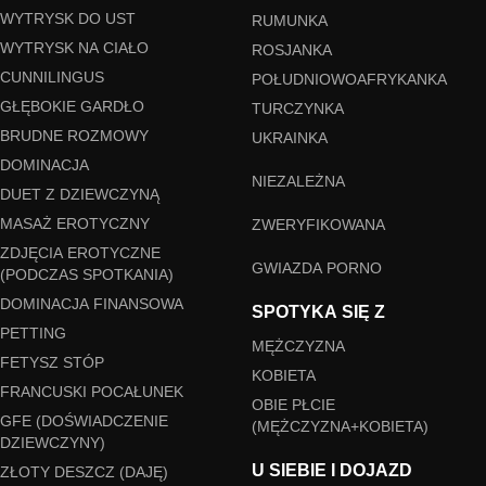
WYTRYSK DO UST
RUMUNKA
WYTRYSK NA CIAŁO
ROSJANKA
CUNNILINGUS
POŁUDNIOWOAFRYKANKA
GŁĘBOKIE GARDŁO
TURCZYNKA
BRUDNE ROZMOWY
UKRAINKA
DOMINACJA
NIEZALEŻNA
DUET Z DZIEWCZYNĄ
MASAŻ EROTYCZNY
ZWERYFIKOWANA
ZDJĘCIA EROTYCZNE
GWIAZDA PORNO
(PODCZAS SPOTKANIA)
DOMINACJA FINANSOWA
SPOTYKA SIĘ Z
PETTING
MĘŻCZYZNA
FETYSZ STÓP
KOBIETA
FRANCUSKI POCAŁUNEK
OBIE PŁCIE
GFE (DOŚWIADCZENIE
(MĘŻCZYZNA+KOBIETA)
DZIEWCZYNY)
U SIEBIE I DOJAZD
ZŁOTY DESZCZ (DAJĘ)