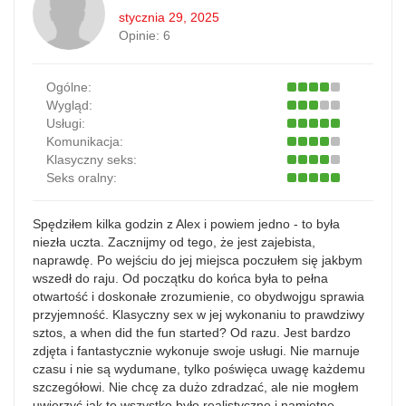
stycznia 29, 2025
Opinie:
6
Ogólne:
Wygląd:
Usługi:
Komunikacja:
Klasyczny seks:
Seks oralny:
Spędziłem kilka godzin z Alex i powiem jedno - to była
niezła uczta. Zacznijmy od tego, że jest zajebista,
naprawdę. Po wejściu do jej miejsca poczułem się jakbym
wszedł do raju. Od początku do końca była to pełna
otwartość i doskonałe zrozumienie, co obydwojgu sprawia
przyjemność. Klasyczny sex w jej wykonaniu to prawdziwy
sztos, a when did the fun started? Od razu. Jest bardzo
zdjęta i fantastycznie wykonuje swoje usługi. Nie marnuje
czasu i nie są wydumane, tylko poświęca uwagę każdemu
szczegółowi. Nie chcę za dużo zdradzać, ale nie mogłem
uwierzyć jak to wszystko było realistyczne i namiętne.