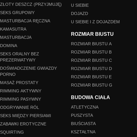
ZŁOTY DESZCZ (PRZYJMUJĘ)
U SIEBIE
SEKS GRUPOWY
DOJAZD
MASTURBACJA RĘCZNA
U SIEBIE I Z DOJAZDEM
KAMASUTRA
ROZMIAR BIUSTU
MASTURBACJA
ROZMIAR BIUSTU A
DOMINA
ROZMIAR BIUSTU B
SEKS ORALNY BEZ
PREZERWATYWY
ROZMIAR BIUSTU C
DOŚWIADCZENIE GWIAZDY
ROZMIAR BIUSTU D
PORNO
ROZMIAR BIUSTU E
MASAŻ PROSTATY
ROZMIAR BIUSTU G
RIMMING AKTYWNY
BUDOWA CIAŁA
RIMMING PASYWNY
ATLETYCZNA
ODGRYWANIE RÓL
PUSZYSTA
SEKS MIĘDZY PIERSIAMI
BIUŚCIASTA
ZABAWKI EROTYCZNE
KSZTAŁTNA
SQUIRTING