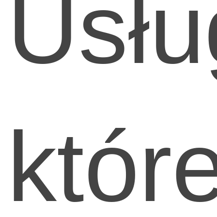
Usłu
któr