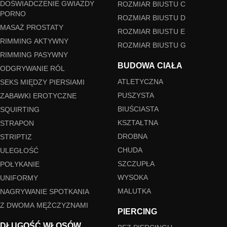
DOŚWIADCZENIE GWIAZDY
ROZMIAR BIUSTU C
PORNO
ROZMIAR BIUSTU D
MASAŻ PROSTATY
ROZMIAR BIUSTU E
RIMMING AKTYWNY
ROZMIAR BIUSTU G
RIMMING PASYWNY
BUDOWA CIAŁA
ODGRYWANIE RÓL
ATLETYCZNA
SEKS MIĘDZY PIERSIAMI
PUSZYSTA
ZABAWKI EROTYCZNE
BIUŚCIASTA
SQUIRTING
KSZTAŁTNA
STRAPON
DROBNA
STRIPTIZ
CHUDA
ULEGŁOŚĆ
SZCZUPŁA
POŁYKANIE
WYSOKA
UNIFORMY
MALUTKA
NAGRYWANIE SPOTKANIA
Z DWOMA MĘŻCZYZNAMI
PIERCING
DŁUGOŚĆ WŁOSÓW