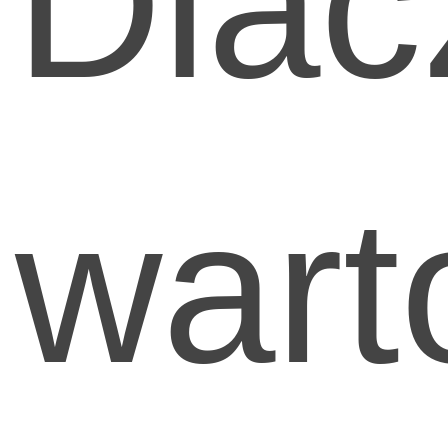
Dlac
wart