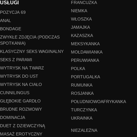
USŁUGI
FRANCUZKA
NIEMKA
POZYCJA 69
WŁOSZKA
ANAL
JAMAJKA
BONDAGE
KAZASZKA
ZWYKŁE ZDJĘCIA (PODCZAS
SPOTKANIA)
MEKSYKANKA
KLASYCZNY SEKS WAGINALNY
MOŁDAWIANKA
SEKS Z PARAMI
PERUWIANKA
WYTRYSK NA TWARZ
POLKA
WYTRYSK DO UST
PORTUGALKA
WYTRYSK NA CIAŁO
RUMUNKA
CUNNILINGUS
ROSJANKA
GŁĘBOKIE GARDŁO
POŁUDNIOWOAFRYKANKA
BRUDNE ROZMOWY
TURCZYNKA
DOMINACJA
UKRAINKA
DUET Z DZIEWCZYNĄ
NIEZALEŻNA
MASAŻ EROTYCZNY