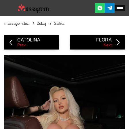
Safira
massagem.biz
Dubaj
CATOLINA
FLORA
Prev
Next