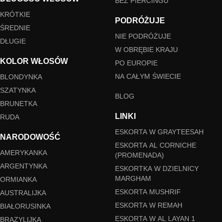
BEZ PIERCINGU
KRÓTKIE
PODRÓŻUJE
ŚREDNIE
NIE PODRÓŻUJE
DŁUGIE
W OBRĘBIE KRAJU
KOLOR WŁOSÓW
PO EUROPIE
NA CAŁYM ŚWIECIE
BLONDYNKA
SZATYNKA
BLOG
BRUNETKA
LINKI
RUDA
ESKORTA W GRAYTEESAH
NARODOWOŚĆ
ESKORTA AL CORNICHE
AMERYKANKA
(PROMENADA)
ARGENTYNKA
ESKORTKA W DZIELNICY
MARGHAM
ORMIANKA
ESKORTA MUSHRIF
AUSTRALIJKA
ESKORTA W REMAH
BIAŁORUSINKA
ESKORTA W AL LAYAN 1
BRAZYLIJKA