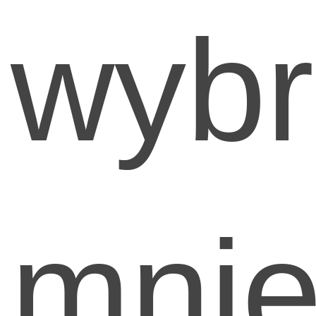
wybr
mni