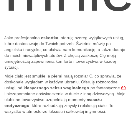
Jako profesjonalna
eskortka
, oferuję szereg wyjątkowych usług,
które dostosowuję do Twoich potrzeb. Świetnie mówię po
angielsku i rosyjsku, co ułatwia nam komunikację, a także dodaje
do moich niewątpliwych atutów. Z chęcią zaskoczę Cię moją
umiejętnością zapewnienia komfortu i towarzystwa w każdej
sytuacji.
Moje ciało jest smukłe, a
piersi
mają rozmiar C, co sprawia, że
doskonale wyglądam w każdym ubraniu. Oferuję różnorodne
usługi, od
klasycznego seksu waginalnego
po fantastyczne
69
i niezapomniane doświadczenia w ducie z inną dziewczyną. Moje
ulubione towarzystwo uzupełniają momenty
masażu
erotycznego
, które rozbudzają zmysły i relaksują ciało. To
wszystko w atmosferze luksusu i całkowitej intymności.