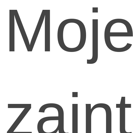
Moj
zain