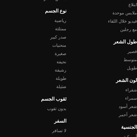
ابتلاع
نوع الجسم
ملابس موحدة
رياضية
فيديو خلال اللقاء
ممتلئة
مع رجلين
صدر كبير
طول الشعر
منحنيات
قصير
صغيرة
متوسط
نحيفة
طويل
رشيقة
طويلة
لون الشعر
ضئيلة
شقراء
سمراء
ثقوب الجسم
شعر أسود
بدون ثقوب
شعر أحمر
السفر
الجنسية
لا تسافر
أمريكية