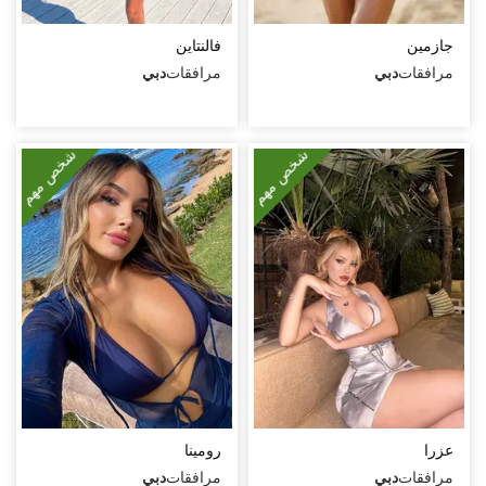
جنس تقليدي مهبلي
جازمين
فالنتاين
جنس مع أزواج
مرافقات
دبي
مرافقات
دبي
قذف على الوجه
قذف في الفم
شخص مهم
شخص مهم
قذف على الجسم
لحس مهبلي
مص عميق
كلام بذيء
سيطرة
ثنائي مع فتاة
مساج مثير
عزرا
رومينا
صور مثيرة (أثناء اللقاء)
مرافقات
دبي
مرافقات
دبي