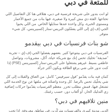
للمتعة في دبي
ملابس موحدة
فيديو خلال اللقاء
لو انت بتدور على شريحة فرنسية في دبي، هتلاقي هنا كل التفاصيل اللي
تحتاجها. الفئة دي مش كبيرة ولا صغيرة، فيها بنات من جميع الأعمار
مع رجلين
ومستوى الخبرة، وكل واحدة عندها ستايلها الخاص. من اللي يحبوا
الجي‑إف‑إي إلى اللي يفضّلون البريس‑ستار إكسبيرينس، كل شيء
العمر
متوفر.
شو بنات فرنسيات في دبي بيقدمو
الطول
الفرنسيات في دبي بيتنوعوا كثير. بعضهم يفضلوا الجي‑إف‑إي – تجربة
"صديقة" تخليك تحس إنك مع شريكة حياة، أكل، مشروبات، وتواصل
الوزن
عاطفي بسيط. غيرهم يشتغلوا على البريس‑ستار إكسبيرينس (PSE) إذا
كنت تدور على شي يرفع الطاقة ويكون أكثر جرأة.
حجم الصدر
كمان فيه بنات يقدّمو "فول سيرفيس" كامل: من العناق والقبلات إلى كل
شي يخلّيك تحس بالرضا. كل وحدة واضحّة في ملفها عن نوع الخدمة اللي
نوع الجسم
تشتغل فيها، فمش مطلب تحزر. معظم الفرنسيات يقدّموا حركات إضافية
زي التدليك الحار، أو ألعاب دور، حسب رغبتك.
طول الشعر
منين تلاقيهم في دبي؟
لون الشعر
الدبي مدينة كبيرة، والفرنسيات متركّزين في مناطق معروفة. إذا تحب