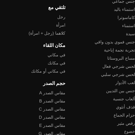
جنس جماعي
تلتقي مع
استمناء باليد
رجل
كاماسوترا
امرأة
استمناء
كلاهما (رجل + امرأة)
سيدة
جنس فموي بدون واقي
مكان اللقاء
تجربة نجمة إباحية
في مكاني
مساج البروستاتا
في مكانك
لحس شرجي فعال
في مكاني أو مكانك
لحس شرجي سلبي
لعب الأدوار
حجم الصدر
جنس بين الثديين
مقاس الصدر A
ألعاب جنسية
مقاس الصدر B
قذف أنثوي
مقاس الصدر C
حزام الجماع
مقاس الصدر D
رقص مثير
مقاس الصدر E
خضوع
مقاس الصدر G