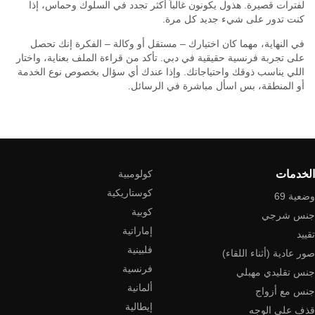
لفترات قصيرة. هذول يكونون غالباً أكثر تجدد في السلوك وحماس، إذا
كنت تدور على شيء جديد كل مرة.
في النهاية، مهما كان اختيارك – مستقل أو وكالة – الفكرة إنك تحصل
على تجربة فرنسية حقيقية في دبي. تأكد من قراءة الملف بعناية، واختار
اللي يناسب ذوقك واحتياجاتك. وإذا عندك أي سؤال بخصوص نوع الخدمة
أو المنطقة، بس اسأل مباشرة في الرسائل.
الخدمات
كولومبية
كوستاريكية
وضعية 69
كوبية
جنس شرجي
إماراتية
تقييد
فلبينية
صور عادية (أثناء اللقاء)
فرنسية
جنس تقليدي مهبلي
ألمانية
جنس مع أزواج
إيطالية
قذف على الوجه