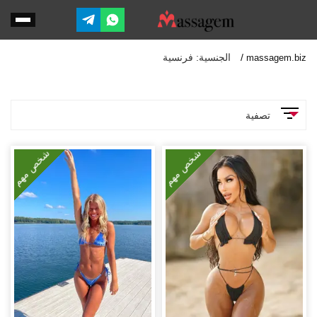
الجنسية: فرنسية
massagem.biz
تصفية
المعلمات
شخص مهم
شخص مهم
الخدمات
وضعية 69
جنس شرجي
تقييد
صور عادية (أثناء اللقاء)