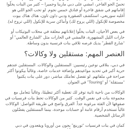
تحسّ الجو الفاخر، امشي على دبي مارينا وجميرا – كثير من البنات يخلّوا
إقاماتهم في شقق فاخرة أو فنادق خمس نجوم. لو تحب الجو اللي هو
مكان اللقاء
أغلبه سوريعي، استكشف الصقورة ودبي داون تاون، هناك هناك بيوت
مخصوصة للإنكول (اللي يروح لك) وأماكن سرية للإنكول (اللي تروح له).
اللغات
في بعض الأحيان، البنات يخلّوا إعلاناتهم معلقة في محلات البوتيكات أو
حارات الليل المشهورة، فالمشي في الحارات مثل “الشارع العالمي” أو
VIP
“شارع القطر” يديك فرصه تلاقي بنات فرنسية بدون وساطة.
العنصر المهم: مستقلين ولا وكالات؟
العلامات
في دبي، بنلاقي نوعين رئيسيين: المستقلين والوكالات. المستقلين عندهم
حرية أكبر في تحديد مواعيدهم وإضافة خدمات خاصة، وغالباً بيكونوا أكثر
صراحة في ملفاتهم. لو تفضل تعاملك مباشر، دور على بنات يكتبوا
“مستقلة” أو “Touring” في العنوان.
الوكالات من ناحية ثانية توفر لك تغطية أكثر تنظيمًا، وغالباً تتعامل مع
مجموعة بنات في نفس الوقت. كثير من الوكالات تحط بنات فرنسيات في
صفوفها لأن الفئة مرغوبة جداً. الفرق واضح في طريقة التواصل: الوكالات
غالباً تستخدم أرقام عامة أو حسابات موحدة، بينما المستقلين يفضّلون
الرسائل الشخصية.
كمان في بنات فرنسيات “تورينغ” يجون من أوروبا ويقعدون في دبي