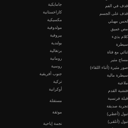
جامايكية
قذف في الفم
كازاخستانية
قذف على الجسم
مكسيكية
لحس مهبلي
مولدوفية
مص عميق
بيروفية
كلام بذيء
بولندية
سيطرة
برتغالية
ثنائي مع فتاة
رومانية
مساج مثير
روسية
صور مثيرة (أثناء اللقاء)
جنوب أفريقية
سيطرة مالية
تركية
ملاعبة
أوكرانية
فتشية القدم
قبلة فرنسية
مستقلة
تجربة صديقة
موثقة
تبول (أعطي)
تبول (أتلقى)
نجمة إباحية