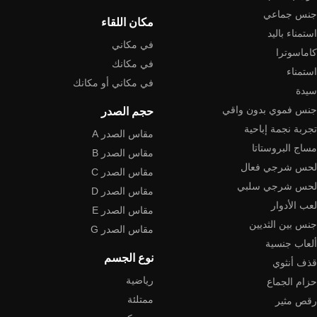
جنس جماعي
مكان اللقاء
استمناء باليد
في مكاني
كاماسوترا
في مكانك
استمناء
في مكاني أو مكانك
سيدة
جنس فموي بدون واقي
حجم الصدر
تجربة نجمة إباحية
مقاس الصدر A
مساج البروستاتا
مقاس الصدر B
لحس شرجي فعال
مقاس الصدر C
لحس شرجي سلبي
مقاس الصدر D
لعب الأدوار
مقاس الصدر E
جنس بين الثديين
مقاس الصدر G
ألعاب جنسية
نوع الجسم
قذف أنثوي
رياضية
حزام الجماع
ممتلئة
رقص مثير