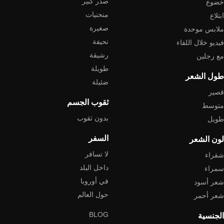
صدر كبير
خضوع
منحنيات
ابتلاع
صغيرة
ملابس موحدة
نحيفة
فيديو خلال اللقاء
رشيقة
مع رجلين
طويلة
طول الشعر
ضئيلة
قصير
ثقوب الجسم
متوسط
بدون ثقوب
طويل
السفر
لون الشعر
لا تسافر
شقراء
داخل البلد
سمراء
في أوروبا
شعر أسود
حول العالم
شعر أحمر
BLOG
الجنسية