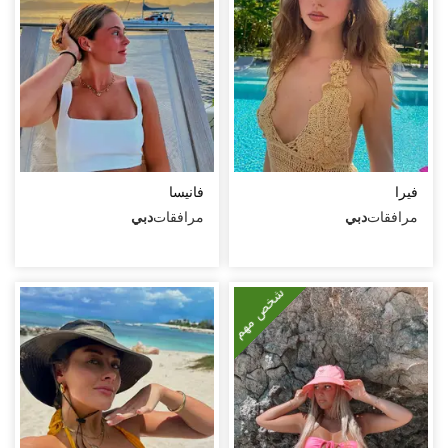
ملابس موحدة
فيديو خلال اللقاء
مع رجلين
العمر
الطول
فيرا
فانيسا
مرافقات
دبي
مرافقات
دبي
الوزن
حجم الصدر
شخص مهم
نوع الجسم
طول الشعر
لون الشعر