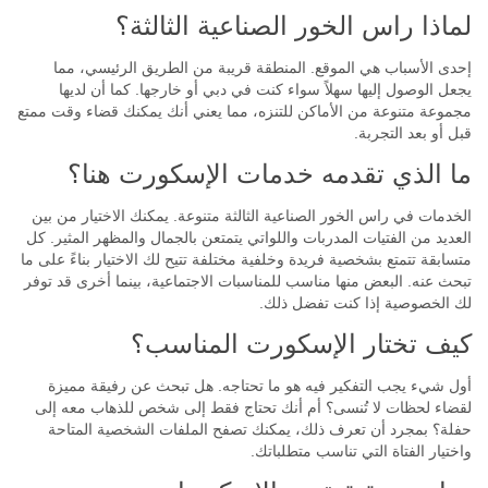
لماذا راس الخور الصناعية الثالثة؟
إحدى الأسباب هي الموقع. المنطقة قريبة من الطريق الرئيسي، مما
يجعل الوصول إليها سهلاً سواء كنت في دبي أو خارجها. كما أن لديها
مجموعة متنوعة من الأماكن للتنزه، مما يعني أنك يمكنك قضاء وقت ممتع
قبل أو بعد التجربة.
ما الذي تقدمه خدمات الإسكورت هنا؟
الخدمات في راس الخور الصناعية الثالثة متنوعة. يمكنك الاختيار من بين
العديد من الفتيات المدربات واللواتي يتمتعن بالجمال والمظهر المثير. كل
متسابقة تتمتع بشخصية فريدة وخلفية مختلفة تتيح لك الاختيار بناءً على ما
تبحث عنه. البعض منها مناسب للمناسبات الاجتماعية، بينما أخرى قد توفر
لك الخصوصية إذا كنت تفضل ذلك.
كيف تختار الإسكورت المناسب؟
أول شيء يجب التفكير فيه هو ما تحتاجه. هل تبحث عن رفيقة مميزة
لقضاء لحظات لا تُنسى؟ أم أنك تحتاج فقط إلى شخص للذهاب معه إلى
حفلة؟ بمجرد أن تعرف ذلك، يمكنك تصفح الملفات الشخصية المتاحة
واختيار الفتاة التي تناسب متطلباتك.