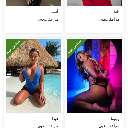
جنس تقليدي مهبلي
تانيا
أنفيسا
جنس مع أزواج
مرافقات
دبي
مرافقات
دبي
قذف على الوجه
قذف في الفم
شخص مهم
شخص مهم
قذف على الجسم
لحس مهبلي
مص عميق
كلام بذيء
سيطرة
ثنائي مع فتاة
مساج مثير
وينونا
فيدا
صور مثيرة (أثناء اللقاء)
مرافقات
دبي
مرافقات
دبي