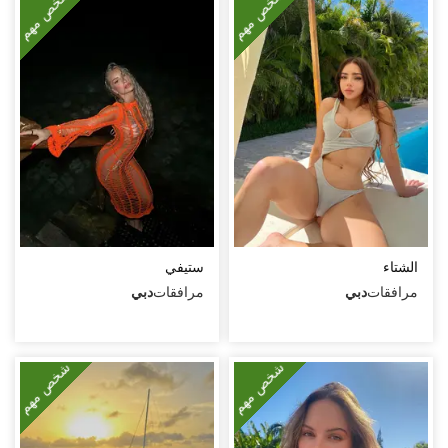
شخص مهم
شخص مهم
تجربة نجمة إباحية
مساج البروستاتا
لحس شرجي فعال
لحس شرجي سلبي
لعب الأدوار
جنس بين الثديين
ألعاب جنسية
الشتاء
ستيفي
قذف أنثوي
مرافقات
دبي
مرافقات
دبي
حزام الجماع
رقص مثير
شخص مهم
شخص مهم
خضوع
ابتلاع