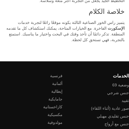
التخطيط الجيد يجعل من التجربة أكثر متعة وسلاسة.
خلاصة الكلام
يتميز راس الخور الصناعية الثالثة بكونه موقعًا رائعًا لتجربة خدمات
الإسكورت
الفاخرة. مع الخيارات المتاحة، يمكنك استكشاف كل ما تقدمه
المنطقة. تذكر دائمًا أن تأخذ وقتك في البحث واختيار ما يناسبك. استمتع
بالتجربة، فهي تستحق كل لحظة.
الخدمات
فرنسية
ألمانية
وضعية 69
إيطالية
جنس شرجي
جامايكية
تقييد
كازاخستانية
صور عادية (أثناء اللقاء)
مكسيكية
جنس تقليدي مهبلي
مولدوفية
جنس مع أزواج