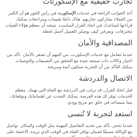
تجارب حقيقية مع الإسكورتات
أحد الجوانب الرائعة في خدمات
الإسكورت
في راس الخور هو أن الكثير
من العملاء يشاركون تجاربهم. هناك دائمًا تقييمات ومراجعات يمكنك
قراءتها لتساعدك في اتخاذ القرار المناسب. ستجد أن معظم هؤلاء الفتيات
محترفات، ويعرفن كيف يوصلن للعميل أجمل لحظة.
المصداقية والأمان
عندما تتعامل مع خدمات الإسكورت، من المهم أن تشعر بالأمان. تأكد من
اختيار وكالات ذات سمعة جيدة مع التحقق من التصنيفات والتوصيات.
يمكنك التأكد من أن التجربة ستكون آمنة ومريحة.
الاتصال والدردشة
قبل اتخاذ القرار، قد ترغب في الدردشة مع الفتاة التي تهمك. معظم
الخدمات توفر لك هذه الفرصة. يمكنك التحدث عن اهتماماتك وتوقعاتك،
مما سيساعد في خلق جو مريح وودي.
استعد لتجربة لا تُنسى
عندما تحجز، تأكد من تحديد التفاصيل المهمة مثل الوقت والمكان. تواصل
مع الوكالة مسبقًا لضمان توافر الفتاة في الوقت الذي تريده. الاعتماد على