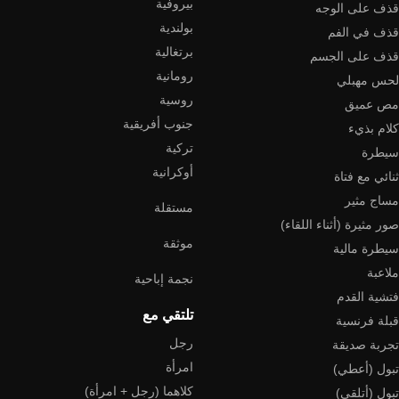
بيروفية
قذف على الوجه
بولندية
قذف في الفم
برتغالية
قذف على الجسم
رومانية
لحس مهبلي
روسية
مص عميق
جنوب أفريقية
كلام بذيء
تركية
سيطرة
أوكرانية
ثنائي مع فتاة
مساج مثير
مستقلة
صور مثيرة (أثناء اللقاء)
موثقة
سيطرة مالية
ملاعبة
نجمة إباحية
فتشية القدم
تلتقي مع
قبلة فرنسية
رجل
تجربة صديقة
امرأة
تبول (أعطي)
كلاهما (رجل + امرأة)
تبول (أتلقى)