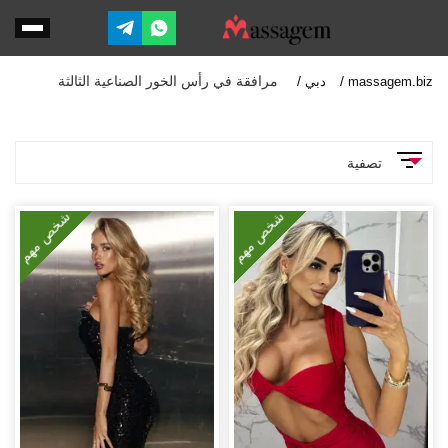
مرافقة في رأس الخور الصناعية الثالثة
massagem.biz
دبي
تصفية
المعلمات
شخص مهم
شخص مهم
الخدمات
وضعية 69
جنس شرجي
تقييد
صور عادية (أثناء اللقاء)